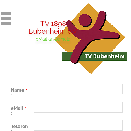
TV 1898
Bubenheim e.V.
eMail an Daniela
Name
*
:
eMail
*
:
Telefon