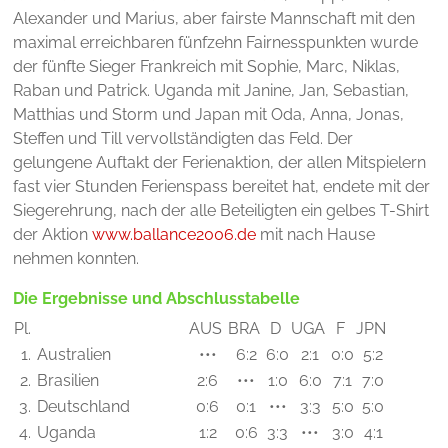
Alexander und Marius, aber fairste Mannschaft mit den
maximal erreichbaren fünfzehn Fairnesspunkten wurde
der fünfte Sieger Frankreich mit Sophie, Marc, Niklas,
Raban und Patrick. Uganda mit Janine, Jan, Sebastian,
Matthias und Storm und Japan mit Oda, Anna, Jonas,
Steffen und Till vervollständigten das Feld. Der
gelungene Auftakt der Ferienaktion, der allen Mitspielern
fast vier Stunden Ferienspass bereitet hat, endete mit der
Siegerehrung, nach der alle Beteiligten ein gelbes T-Shirt
der Aktion
www.ballance2006.de
mit nach Hause
nehmen konnten.
Die Ergebnisse und Abschlusstabelle
Pl.
AUS
BRA
D
UGA
F
JPN
1.
Australien
•••
6:2
6:0
2:1
0:0
5:2
2.
Brasilien
2:6
•••
1:0
6:0
7:1
7:0
3.
Deutschland
0:6
0:1
•••
3:3
5:0
5:0
4.
Uganda
1:2
0:6
3:3
•••
3:0
4:1