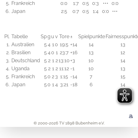
5.
Frankreich
0:0
1:7
0:5
0:3
•••
0:0
6.
Japan
2:5
0:7
0:5
1:4
0:0
•••
Pl.
Tabelle
Sp
g
u
v
Tore
±
Spielpunkte
Fairnesspunkt
1.
Australien
5
4
1
0
19:5
+14
14
13
2.
Brasilien
5
4
0
1
23:7
+16
13
12
3.
Deutschland
5
2
1
2
13:10
+3
10
14
4.
Uganda
5
2
1
2
11:12
-1
10
13
5.
Frankreich
5
0
2
3
1:15
-14
7
15
6.
Japan
5
0
1
4
3:21
-18
6
14
© 2000-2026 TV 1898 Bubenheim e.V.